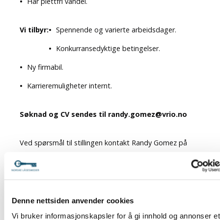
Har plettfri vandel.
Vi tilbyr:
Spennende og varierte arbeidsdager.
Konkurransedyktige betingelser.
Ny firmabil.
Karrieremuligheter internt.
Søknad og CV sendes til randy.gomez@vrio.no
Ved spørsmål til stillingen kontakt Randy Gomez på
400 79 189
Om arbeidsgiveren
Denne nettsiden anvender cookies
Vrio Lås & Nøkkel AS var et av de første TrioVing
Vi bruker informasjonskapsler for å gi innhold og annonser et