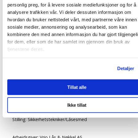
sikkerhetssentrene i Norge. Vi er også veldig stolte av
personlig preg, for å levere sosiale mediefunksjoner og for å
analysere trafikken vår. Vi deler dessuten informasjon om
å kunne skilte med å være Mesterbrevbedrift og
hvordan du bruker nettstedet vårt, med partnerne våre innen
medlem i Foreningen Norske Låsesmeder. Som
sosiale medier, annonsering og analysearbeid, som kan
totalleverandør av sikkerhet og sikkerhetssystemer
kombinere den med annen informasjon du har gjort tilgjengel
for næringsliv og private er vi i kontinuerlig utvikling,
for dem, eller som de har samlet inn gjennom din bruk av
og synes det er spennende med de nye utfordringene
tjenestene deres.
som stadig kommer i vår bransje.
Detaljer
Tillat alle
Frist:
19/11/2020
Ikke tillat
Stilling:
Sikkerhetstekniker/Låsesmed
Arbeidsgiver:
Vrio Lås & Nøkkel AS