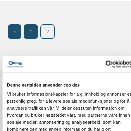
Sidepaginering
Sidetall
Sidetall
1
2
Denne nettsiden anvender cookies
Hjem
»
Stillinger
»
Side 2
Vi bruker informasjonskapsler for å gi innhold og annonser et
personlig preg, for å levere sosiale mediefunksjoner og for å
analysere trafikken vår. Vi deler dessuten informasjon om
hvordan du bruker nettstedet vårt, med partnerne våre innen
sosiale medier, annonsering og analysearbeid, som kan
kombinere den med annen informasjon du har gjort