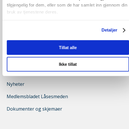
tilgjengelig for dem, eller som de har samlet inn gjennom din
Om foreningen
bruk av tjenestene deres.
Medlemskap
Detaljer
Låsesmedutdanning
Ledige stillinger
Tillat alle
Ikke tillat
Finn FG godkjent låsesmed
Nyheter
Medlemsbladet Låsesmeden
Dokumenter og skjemaer