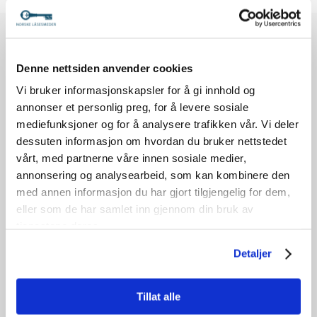
Denne nettsiden anvender cookies
Vi bruker informasjonskapsler for å gi innhold og
annonser et personlig preg, for å levere sosiale
mediefunksjoner og for å analysere trafikken vår. Vi deler
Om foreningen
dessuten informasjon om hvordan du bruker nettstedet
Medlemskap
vårt, med partnerne våre innen sosiale medier,
annonsering og analysearbeid, som kan kombinere den
Låsesmedutdanning
med annen informasjon du har gjort tilgjengelig for dem,
eller som de har samlet inn gjennom din bruk av
Ledige stillinger
tjenestene deres.
Detaljer
Finn FG godkjent låsesmed
Tillat alle
Nyheter